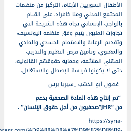
الأطفال السوريين الأيتام، التركيز من منظمات
المجتمع المدني ومنا كأفراد، على القيام
بالواجب الإنساني تجاه هذه الشريحة التي
تجاوزت المليون يتيم وفق منظمة اليونسيف،
وتقديم الرعاية والاهتمام الجسدي والمادي
والمعنوي، وتأمين فرص التعليم والتدريب
المهني الملائمة، وحماية حقوقهم القانونية،
حتى لا يكونوا فريسة للإهمال وللاستغلال.
غصون أبو الذهب _سيريا برس
‘‘
تم إنتاج هذه المادة الصحفية بدعم
من
“JHR”
صحفيون من أجل حقوق الإنسان
” .
https://syria-
press.com/%D9%88%D8%A7%D9%82%D8%B9-