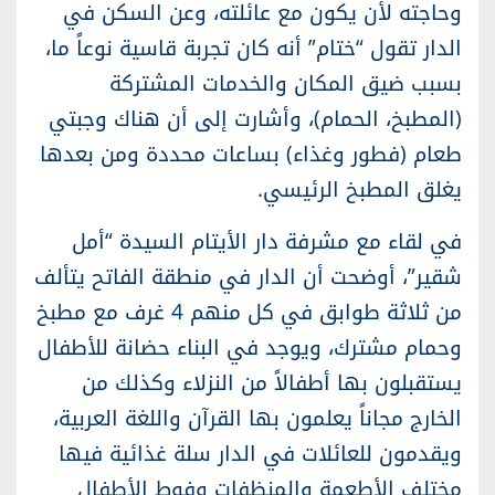
وحاجته لأن يكون مع عائلته، وعن السكن في
الدار تقول “ختام” أنه كان تجربة قاسية نوعاً ما،
بسبب ضيق المكان والخدمات المشتركة
(المطبخ، الحمام)، وأشارت إلى أن هناك وجبتي
طعام (فطور وغذاء) بساعات محددة ومن بعدها
يغلق المطبخ الرئيسي.
في لقاء مع مشرفة دار الأيتام السيدة “أمل
شقير”، أوضحت أن الدار في منطقة الفاتح يتألف
من ثلاثة طوابق في كل منهم 4 غرف مع مطبخ
وحمام مشترك، ويوجد في البناء حضانة للأطفال
يستقبلون بها أطفالاً من النزلاء وكذلك من
الخارج مجاناً يعلمون بها القرآن واللغة العربية،
ويقدمون للعائلات في الدار سلة غذائية فيها
مختلف الأطعمة والمنظفات وفوط الأطفال