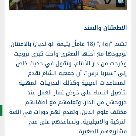
الاطمئنان والسند
تشعر “روان” (18 عاماً_ يتيمة الوالدين) بالامتنان
لوجودها مع أختها الصغرى واخت كبرى تزوجت
وخرجت من دار الأيتام، وتقول في حديث خاص
إلى “سيريا برس”، أن جمعية الشام تقدم
المساعدات العينية وكذلك التدريبات المهنية
لتأهيل النساء على خوض غمار العمل عند
خروجهن من الدار، وتعلمهم مع أطفالهم
مختلف علوم الدين، وتقدم لهم دورات في اللغة
التركية والانجليزية، وتساعدهم على فتح
مشاريعهم الصغيرة.