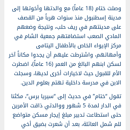
وصلت ختام (18 عاماً) مع والدتها وأخوتها إلى
مدينة إسطنبول منذ سنوات هرباً من القصف
على مدينتهم في ريف حلب، ونتيجة وضعهم
المادي الصعب استضافتهم جمعية الشام في
مركز الإيواء الخاص بالأطفال اليتامى
وأمهاتهم، واشترطت عليهم أن يجدوا مكاناً آخر
لسكن ابنهم البالغ من العمر (16 عاماً)، اضطرت
الأم للقبول حيث لاخيارات أخرى لديها، وسجلت
الابن في مدرسة داخلية تهتم بعلوم الدين.
تقول “ختام” في حديث إلى “
سيريا برس
“، مكثنا
في الدار لمدة 5 شهور ووالدتي ذاقت الأمرين
حتى استطاعت تدبير مبلغ إيجار مسكن متواضع
للم شمل العائلة، بعد أن شعرت بضيق أخي