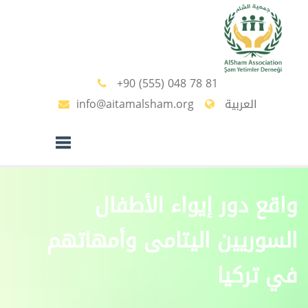
+90 (555) 048 78 81
العربية
info@aitamalsham.org
Toggle
واقع دور إيواء الأطفال
navigation
السوريين اليتامى وأمهاتهم
في تركيا